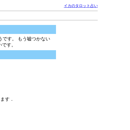
イカのタロット占い
うです。 もう嘘つかない
いです。
います．