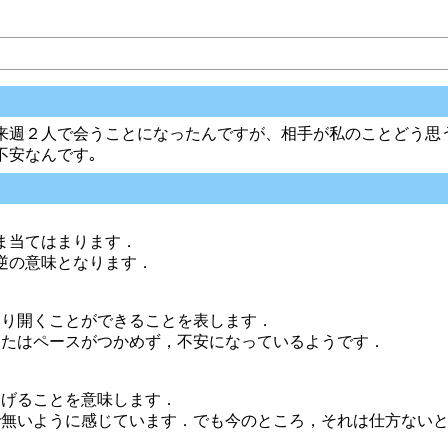
来週２人で会うことになったんですが、相手が私のことどう思う
不安なんです｡
ま当てはまります．
逆の意味となります．
切り開くことができることを表します．
なたはペースがつかめず，不安になっているようです．
遂げることを意味します．
で無いように感じています．でも今のところ，それは仕方ない