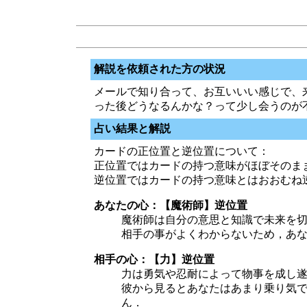
解説を依頼された方の状況
メールで知り合って、お互いいい感じで、
った後どうなるんかな？って少し会うのが
占い結果と解説
カードの正位置と逆位置について：
正位置ではカードの持つ意味がほぼそのま
逆位置ではカードの持つ意味とはおおむね
あなたの心：【魔術師】逆位置
魔術師は自分の意思と知識で未来を
相手の事がよくわからないため，あ
相手の心：【力】逆位置
力は勇気や忍耐によって物事を成し
彼から見るとあなたはあまり乗り気
ん．