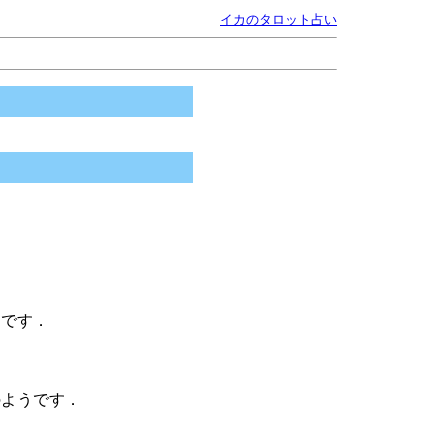
イカのタロット占い
うです．
のようです．