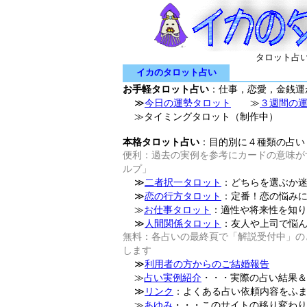
タロット占
イカのタロット占い
お手軽タロット占い
：仕事，恋愛，金銭運
≫
今日の運勢タロット
≫
３週間の
≫タイミングタロット（制作中）
本格タロット占い
：目的別に４種類の占い
便利：過去の実例を参考にカードの意味が
ルプ」
≫
二者択一タロット
：どちらを選ぶか
≫
恋の行方タロット
：定番！恋の悩み
≫
お仕事タロット
：適性や将来性を知り
≫
人間関係タロット
：友人や上司で悩
無料：各占いの最終頁で「解説受付中」の
します
≫
利用者の方からのご結婚報告
≫
占い実例紹介
・・・実際の占い結果＆
≫
リンク
：よくある占い依頼内容をふ
≫
あゆみ
・・・このサイトの移り変わり